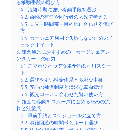
る移動手段の選び方
4.1.
混雑時期に強い移動手段を選ぶ
4.2.
荷物の有無や同行者の人数で考える
4.3.
天候・時間帯・目的地に合わせる選び
方
4.4.
カーシェア利用で失敗しないためのチ
ェックポイント
5.
鎌倉観光におすすめの「カーツシェアレ
ンタカー」の魅力
5.1.
スマホひとつで簡単予約＆利用スター
ト
5.2.
選びやすい料金体系と多彩な車種
5.3.
安心の補償制度と清潔な車両管理
5.4.
観光コースに合わせた賢い使い方
6.
鎌倉で移動をスムーズに進めるための流
れと注意点
6.1.
事前予約とスケジュールの立て方
6.2.
混雑回避の時間帯とルート選び
6.3.
途中休憩や駐車スポットの確保方法