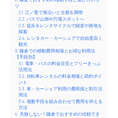
ツ
2.1.
江ノ電で海沿いと古都を満喫
2.2.
バスで山側や穴場スポットへ
2.3.
徒歩＆レンタサイクルで細道や路地を
探索
2.4.
レンタカー・カーシェアで自由度高く
観光
3.
鎌倉での移動費用相場とお得な利用法
【手段別】
3.1.
電車・バスの料金目安とフリーきっぷ
活用法
3.2.
自転車レンタルの料金相場と節約ポイ
ント
3.3.
車・カーシェア利用の費用感と割引活
用法
3.4.
複数手段を組み合わせて費用を抑える
方法
4.
失敗しない！鎌倉でおすすめの信頼でき