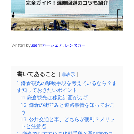
Written by
user
in
カーシェア
, 
レンタカー
書いてあること
非表示
1.
鎌倉観光の移動手段を考えているなら？ま
ず知っておきたいポイント
1.1.
鎌倉観光は移動計画がカギ
1.2.
鎌倉の街並みと道路事情を知っておこ
う
1.3.
公共交通と車、どちらが便利？メリッ
トと注意点
2.
鎌倉でおすすめの移動手段と選び方のコ